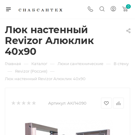
0
Люк настенный
Revizor Алюклик
40x90
—
—
—
Главная
Каталог
Люки сантехнические
В стену
—
—
Revizor (Россия)
Люк настенный Revizor Алюклик 40x90
Артикул:
АКЛ4090