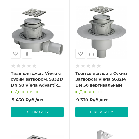
Трап для душа Viega с
Трап для душа с Сухим
сухим затвором. 583217
Затвором Viega 563214
DN 50 Viega Advantix
DN 50 вертикальный
для душа
Достаточно
Достаточно
горизонтальный.
5 430
Руб.
/шт
9 330
Руб.
/шт
В КОРЗИНУ
В КОРЗИНУ