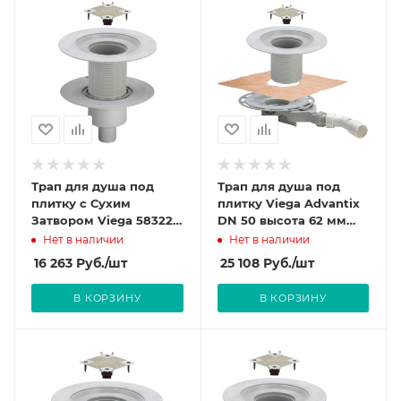
Трап для душа под
Трап для душа под
плитку с Сухим
плитку Viega Advantix
Затвором Viega 583224
DN 50 высота 62 мм
DN 50 вертикальный
(плоская модель) с
Нет в наличии
Нет в наличии
гидрозатвором,
16 263
Руб.
/шт
25 108
Руб.
/шт
арт.687694 (4980.60)
В КОРЗИНУ
В КОРЗИНУ