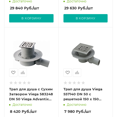
Насадка для решетки
Насадка для решетки
Достаточно
Достаточно
из нержавеющей
из пластика. арт.669195
29 840
Руб.
/шт
29 630
Руб.
/шт
стали. арт.669201
(4914.10)
(4914.10)
В КОРЗИНУ
В КОРЗИНУ
Трап для душа с Сухим
Трап для душа Viega
Затвором Viega 583248
557140 DN 50 с
DN 50 Viega Advantix
решеткой 150 х 150
для душа
Viega Advantix для
Достаточно
Достаточно
горизонтальный.
душа горизонтальный.
8 420
Руб.
/шт
7 980
Руб.
/шт
Насадка с