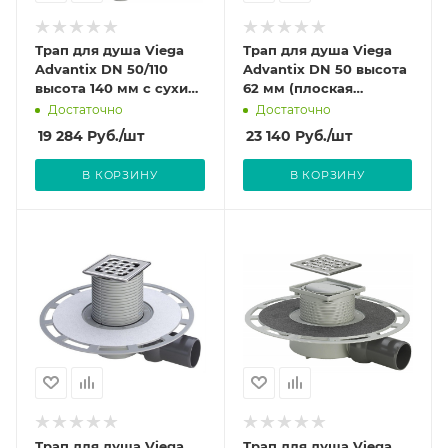
Трап для душа Viega
Трап для душа Viega
Advantix DN 50/110
Advantix DN 50 высота
высота 140 мм с сухим
62 мм (плоская
затвором. Насадка для
модель, металлическая
Достаточно
Достаточно
решетки из
рамка) с
19 284
Руб.
/шт
23 140
Руб.
/шт
нержавеющей стали.
гидрозатвором,
арт.687700 (4980.61)
В КОРЗИНУ
В КОРЗИНУ
Трап для душа Viega
Трап для душа Viega