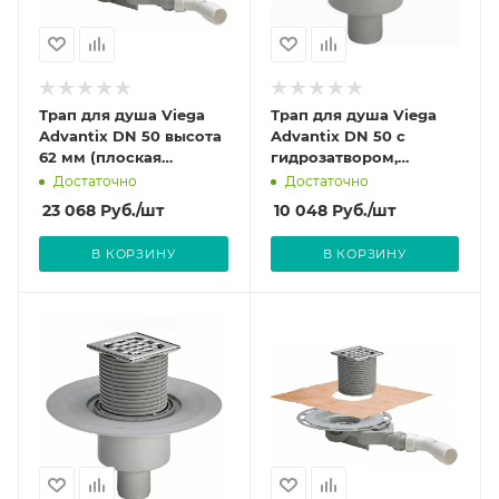
Трап для душа Viega
Трап для душа Viega
Advantix DN 50 высота
Advantix DN 50 с
62 мм (плоская
гидрозатвором,
модель, пластиковая
арт.557188 (4951.1)
Достаточно
Достаточно
рамка) с
Решетка 150х150 мм.
23 068
Руб.
/шт
10 048
Руб.
/шт
гидрозатвором,
арт.687694 (4980.60)
В КОРЗИНУ
В КОРЗИНУ