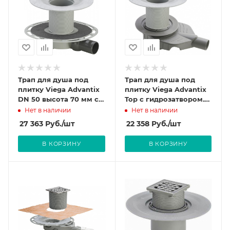
Трап для душа под
Трап для душа под
плитку Viega Advantix
плитку Viega Advantix
DN 50 высота 70 мм с
Top с гидрозатвором.
сухим затвором.
арт.669195 (4914.10)
Нет в наличии
Нет в наличии
арт.583231 (4936.4)
27 363
Руб.
/шт
22 358
Руб.
/шт
В КОРЗИНУ
В КОРЗИНУ