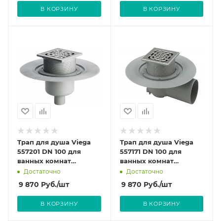
установочной
В КОРЗИНУ
В КОРЗИНУ
площадкой из
нержавеющей стали.
Трап для душа Viega
Трап для душа Viega
557201 DN 100 для
557171 DN 100 для
ванных комнат
ванных комнат
вертикальный.
горизонтальный.
Достаточно
Достаточно
Решетка 150х150 мм.
Решетка 150х150 мм.
9 870
Руб.
/шт
9 870
Руб.
/шт
В КОРЗИНУ
В КОРЗИНУ