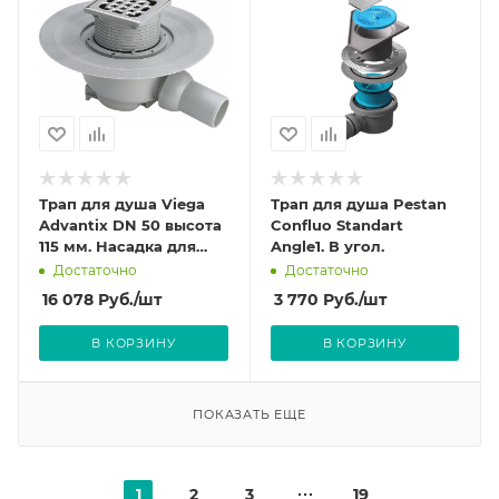
Трап для душа Viega
Трап для душа Pestan
Advantix DN 50 высота
Confluo Standart
115 мм. Насадка для
Angle1. В угол.
решетки из
Достаточно
Достаточно
нержавеющей стали.
16 078
Руб.
/шт
3 770
Руб.
/шт
арт.556938 (4921.76)
В КОРЗИНУ
В КОРЗИНУ
ПОКАЗАТЬ ЕЩЕ
1
2
3
19