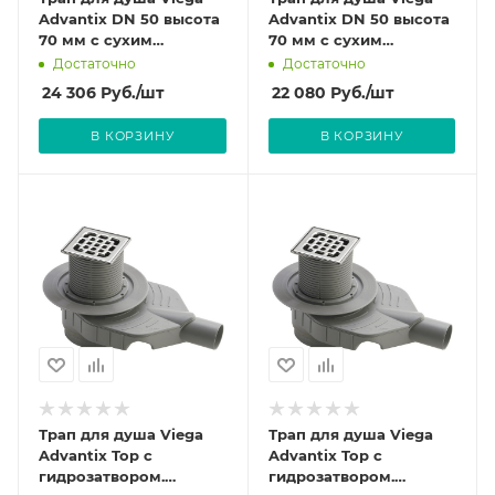
Advantix DN 50 высота
Advantix DN 50 высота
70 мм с сухим
70 мм с сухим
затвором. Насадка для
затвором. Насадка для
Достаточно
Достаточно
решетки из
решетки из пластика.
24 306
Руб.
/шт
22 080
Руб.
/шт
нержавеющей стали.
арт.583231 (4936.4)
арт.617288 (4936.4)
В КОРЗИНУ
В КОРЗИНУ
Трап для душа Viega
Трап для душа Viega
Advantix Top с
Advantix Top с
гидрозатвором.
гидрозатвором.