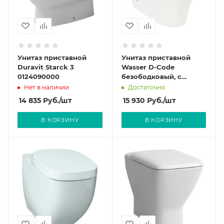
Унитаз приставной
Унитаз приставной
Duravit Starck 3
Wasser D-Code
0124090000
безободковый, с
сидением 211509
Нет в наличии
Достаточно
14 835
Руб.
/шт
15 930
Руб.
/шт
В КОРЗИНУ
В КОРЗИНУ