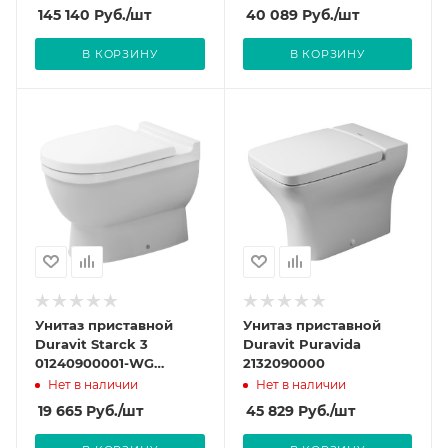
покрытие
145 140
Руб.
/шт
40 089
Руб.
/шт
В КОРЗИНУ
В КОРЗИНУ
Унитаз приставной
Унитаз приставной
Duravit Starck 3
Duravit Puravida
01240900001-WG
2132090000
антигрязевое
Нет в наличии
Нет в наличии
покрытие
19 665
Руб.
/шт
45 829
Руб.
/шт