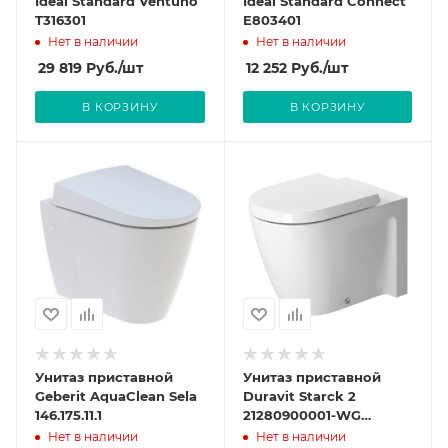
Ideal Standard Ventuno
Ideal Standard Connect
T316301
E803401
Нет в наличии
Нет в наличии
29 819
Руб.
/шт
12 252
Руб.
/шт
В КОРЗИНУ
В КОРЗИНУ
Унитаз приставной
Унитаз приставной
Geberit AquaClean Sela
Duravit Starck 2
146.175.11.1
21280900001-WG
антигрязевое
Нет в наличии
Нет в наличии