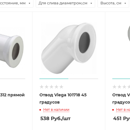
сстояние, мм
Для слива диаметром,см
Высота, см
1312 прямой
Отвод Viega 101718 45
Отвод V
градусов
градус
Нет в наличии
Нет в 
538
Руб.
/шт
451
Ру