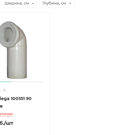
Ширина, см
Глубина, см
iega 100551 90
ов
наличии
б.
/шт