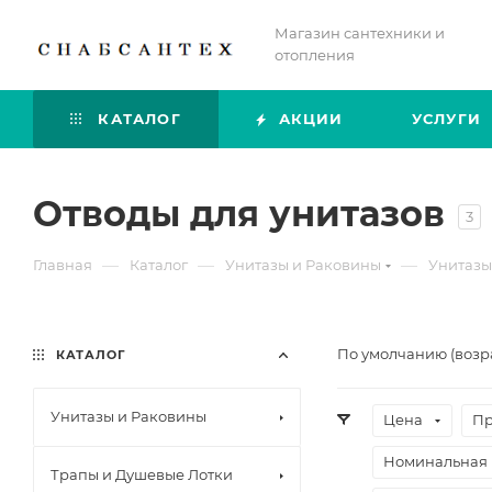
Магазин сантехники и
отопления
КАТАЛОГ
АКЦИИ
УСЛУГИ
Отводы для унитазов
3
—
—
—
Главная
Каталог
Унитазы и Раковины
Унитазы
По умолчанию (возр
КАТАЛОГ
Унитазы и Раковины
Цена
Пр
Номинальная 
Трапы и Душевые Лотки