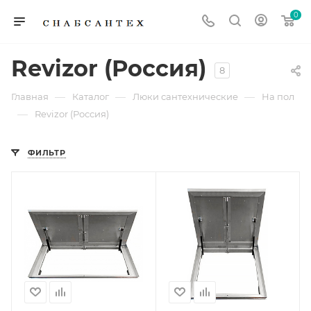
0
Revizor (Россия)
8
—
—
—
Главная
Каталог
Люки сантехнические
На пол
—
Revizor (Россия)
ФИЛЬТР