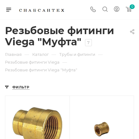
0
Резьбовые фитинги
Viega "Муфта"
7
—
—
—
Главная
Каталог
Трубы и фитинги
—
Резьбовые фитинги Viega
Резьбовые фитинги Viega "Муфта"
ФИЛЬТР