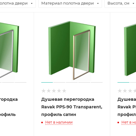
олотна двери
Материал полотна двери
Высота, см
городка
Душевая перегородка
Душева
Ravak PPS-90 Transparent,
Ravak P
профиль
профиль сатин
профил
Нет в наличии
Нет в 