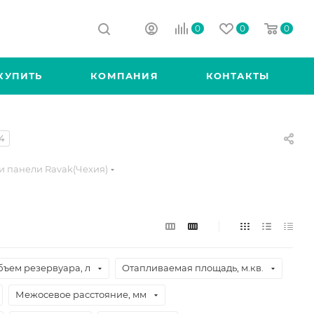
0
0
0
КУПИТЬ
КОМПАНИЯ
КОНТАКТЫ
4
и панели Ravak(Чехия)
бъем резервуара, л
Отапливаемая площадь, м.кв.
Межосевое расстояние, мм