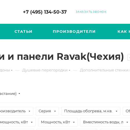
+7 (495) 134-50-37
ЗАКАЗАТЬ ЗВОНОК
СТАТЬИ
ПРОИЗВОДИТЕЛИ
КАК 
 и панели Ravak(Чехия)
—
—
ддоны
Душевые перегородки
Дополнительные стенки 
астание)
оизводитель
Серия
Площадь обогрева, м.кв.
О
мощность, кВт
Мощность, кВт
Вместимость воды, л