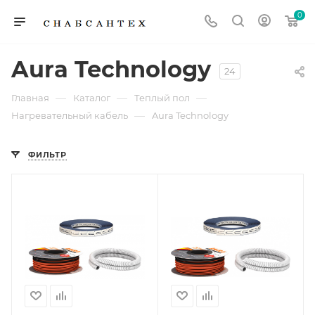
0
Aura Technology
24
—
—
—
Главная
Каталог
Теплый пол
—
Нагревательный кабель
Aura Technology
ФИЛЬТР