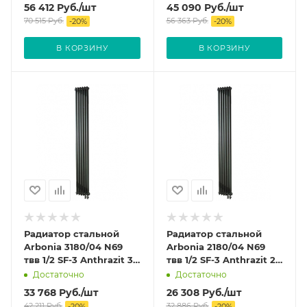
56 412
Руб.
/шт
45 090
Руб.
/шт
70 515
Руб.
56 363
Руб.
-
20
%
-
20
%
В КОРЗИНУ
В КОРЗИНУ
Радиатор стальной
Радиатор стальной
Arbonia 3180/04 N69
Arbonia 2180/04 N69
твв 1/2 SF-3 Anthrazit 3-
твв 1/2 SF-3 Anthrazit 2-
х трубчатый
х трубчатый
Достаточно
Достаточно
33 768
Руб.
/шт
26 308
Руб.
/шт
42 211
Руб.
32 886
Руб.
-
20
%
-
20
%