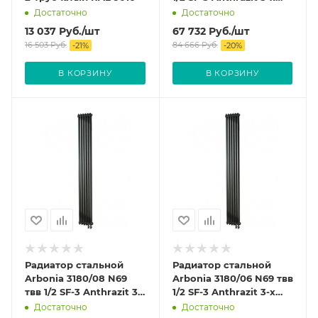
трубчатый
Достаточно
Достаточно
13 037
Руб.
/шт
67 732
Руб.
/шт
16 503
Руб.
84 666
Руб.
-
21
%
-
20
%
В КОРЗИНУ
В КОРЗИНУ
Радиатор стальной
Радиатор стальной
Arbonia 3180/08 N69
Arbonia 3180/06 N69 твв
твв 1/2 SF-3 Anthrazit 3-
1/2 SF-3 Anthrazit 3-х
х трубчатый
трубчатый
Достаточно
Достаточно