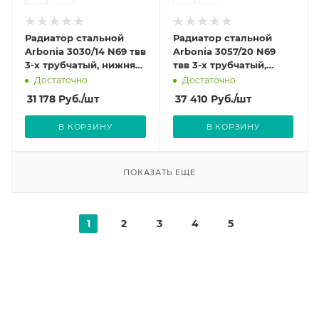
Радиатор стальной
Радиатор стальной
Arbonia 3030/14 N69 твв
Arbonia 3057/20 N69
3-х трубчатый, нижняя
твв 3-х трубчатый,
подводка, встроенный
нижняя подводка,
Достаточно
Достаточно
вентиль
встроенный вентиль
31 178
Руб.
/шт
37 410
Руб.
/шт
В КОРЗИНУ
В КОРЗИНУ
ПОКАЗАТЬ ЕЩЕ
1
2
3
4
5