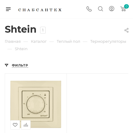
0
Shtein
1
—
—
—
Главная
Каталог
Теплый пол
Терморегуляторы
—
Shtein
ФИЛЬТР