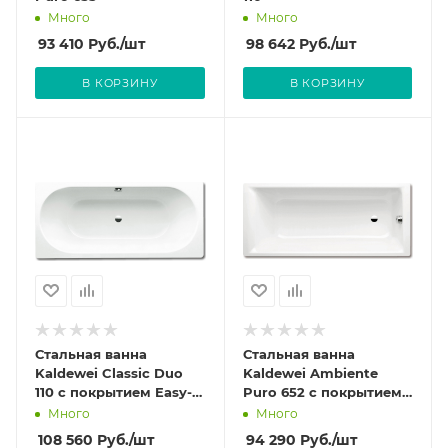
Много
Много
93 410
Руб.
/шт
98 642
Руб.
/шт
В КОРЗИНУ
В КОРЗИНУ
Стальная ванна
Стальная ванна
Kaldewei Classic Duo
Kaldewei Ambiente
110 с покрытием Easy-
Puro 652 с покрытием
Clean
Easy-Clean
Много
Много
108 560
Руб.
/шт
94 290
Руб.
/шт