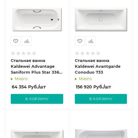
Стальная ванна
Стальная ванна
Kaldewei Advantage
Kaldewei Avantgarde
Saniform Plus Star 336 с
Conoduo 733
покрытием Anti-Slip и
Много
Много
Easy-Clean
64 354
Руб.
/шт
156 920
Руб.
/шт
В КОРЗИНУ
В КОРЗИНУ