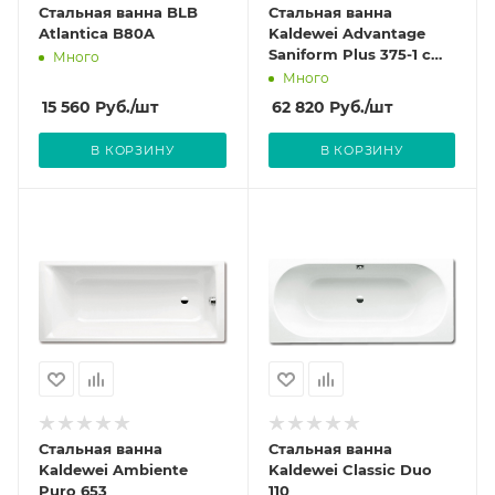
Стальная ванна BLB
Стальная ванна
Atlantica B80A
Kaldewei Advantage
Saniform Plus 375-1 с
Много
покрытием Anti-Slip и
Много
Easy-Clean
15 560
Руб.
/шт
62 820
Руб.
/шт
В КОРЗИНУ
В КОРЗИНУ
Стальная ванна
Стальная ванна
Kaldewei Ambiente
Kaldewei Classic Duo
Puro 653
110