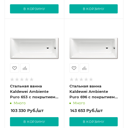
В КОРЗИНУ
В КОРЗИНУ
Стальная ванна
Стальная ванна
Kaldewei Ambiente
Kaldewei Ambiente
Puro 653 с покрытием
Puro 696 с покрытием
Easy-Clean
Easy-Clean
Много
Много
103 330
Руб.
/шт
143 653
Руб.
/шт
В КОРЗИНУ
В КОРЗИНУ