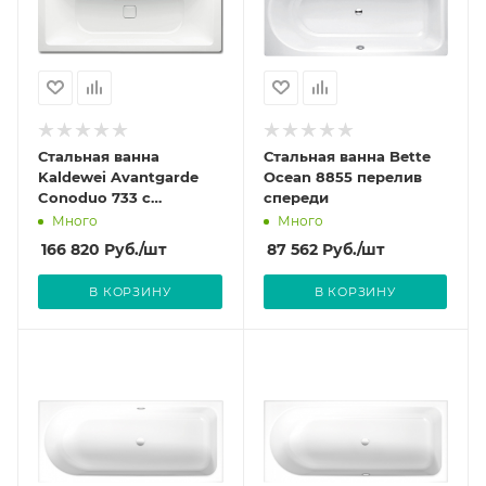
Стальная ванна
Стальная ванна Bette
Kaldewei Avantgarde
Ocean 8855 перелив
Conoduo 733 с
спереди
покрытием Easy-Clean
Много
Много
166 820
Руб.
/шт
87 562
Руб.
/шт
В КОРЗИНУ
В КОРЗИНУ