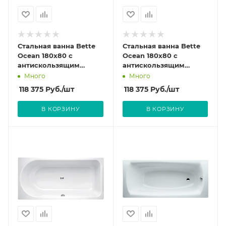
Стальная ванна Bette
Стальная ванна Bette
Ocean 180x80 с
Ocean 180x80 с
антискользящим
антискользящим
самоочищающимся
самоочищающимся
Много
Много
покрытием, перелив
покрытием, перелив
118 375
Руб.
/шт
118 375
Руб.
/шт
сзади
спереди
В КОРЗИНУ
В КОРЗИНУ