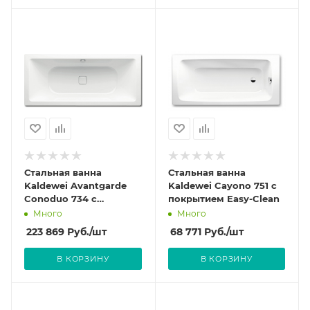
Стальная ванна
Стальная ванна
Kaldewei Avantgarde
Kaldewei Cayono 751 с
Conoduo 734 с
покрытием Easy-Clean
покрытием Easy-Clean
Много
Много
223 869
Руб.
/шт
68 771
Руб.
/шт
В КОРЗИНУ
В КОРЗИНУ