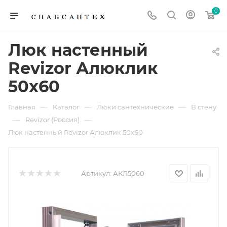
0
Люк настенный
Revizor Алюклик
50x60
—
—
—
Главная
Каталог
Люки сантехнические
В стену
—
—
Revizor (Россия)
Люк настенный Revizor Алюклик 50x60
Артикул:
АКЛ5060