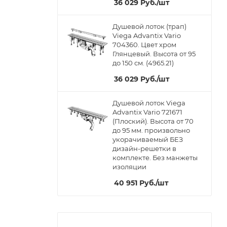
36 029
Руб.
/шт
Душевой лоток (трап)
Viega Advantix Vario
704360. Цвет хром
Глянцевый. Высота от 95
до 150 см. (4965.21)
36 029
Руб.
/шт
Душевой лоток Viega
Advantix Vario 721671
(Плоский). Высота от 70
до 95 мм. произвольно
укорачиваемый БЕЗ
дизайн-решетки в
комплекте. Без манжеты
изоляции
40 951
Руб.
/шт