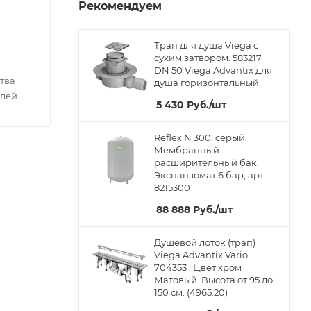
Рекомендуем
Трап для душа Viega с
сухим затвором. 583217
DN 50 Viega Advantix для
тва
душа горизонтальный.
елей
5 430
Руб.
/шт
Reflex N 300, серый,
Мембранный
расширительный бак,
Экспанзомат 6 бар, арт.
8215300
88 888
Руб.
/шт
Душевой лоток (трап)
Viega Advantix Vario
704353 . Цвет хром
Матовый. Высота от 95 до
150 см. (4965.20)