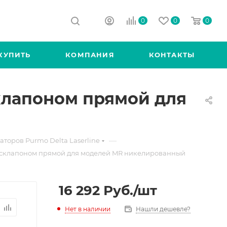
0
0
0
КУПИТЬ
КОМПАНИЯ
КОНТАКТЫ
клапоном прямой для
—
торов Purmo Delta Laserline
 склапоном прямой для моделей MR никелированный
16 292
Руб.
/шт
Нет в наличии
Нашли дешевле?