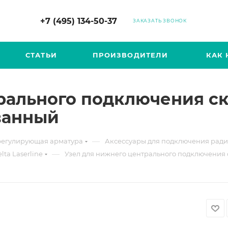
+7 (495) 134-50-37
ЗАКАЗАТЬ ЗВОНОК
СТАТЬИ
ПРОИЗВОДИТЕЛИ
КАК 
рального подключения с
ванный
—
егулирующая арматура
Аксессуары для подключения радиа
—
ta Laserline
Узел для нижнего центрального подключения