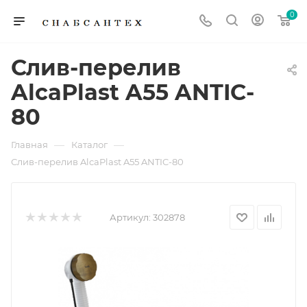
0
Слив-перелив
AlcaPlast A55 ANTIC-
80
—
—
Главная
Каталог
Слив-перелив AlcaPlast A55 ANTIC-80
Артикул:
302878