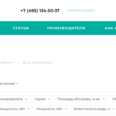
+7 (495) 134-50-37
ЗАКАЗАТЬ ЗВОНОК
СТАТЬИ
ПРОИЗВОДИТЕЛИ
КАК 
—
кабель
Aura Technology
астание)
оизводитель
Серия
Площадь обогрева, м.кв.
О
мощность, кВт
Мощность, кВт
Вместимость воды, л