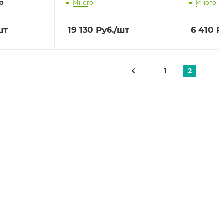
р
Много
Много
шт
19 130
Руб.
/шт
6 410
Р
1
2