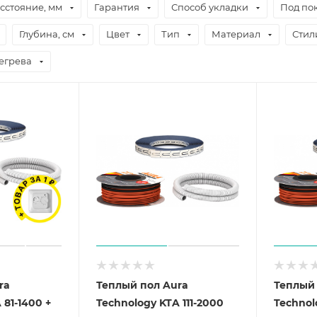
сстояние, мм
Гарантия
Способ укладки
Под по
Глубина, см
Цвет
Тип
Материал
Стил
егрева
ra
Теплый пол Aura
Теплый 
 81-1400 +
Technology KTA 111-2000
Technol