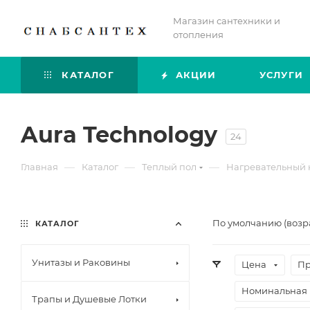
Магазин сантехники и
отопления
КАТАЛОГ
АКЦИИ
УСЛУГИ
Aura Technology
24
—
—
—
Главная
Каталог
Теплый пол
Нагревательный 
По умолчанию (возр
КАТАЛОГ
Унитазы и Раковины
Цена
Пр
Номинальная 
Трапы и Душевые Лотки