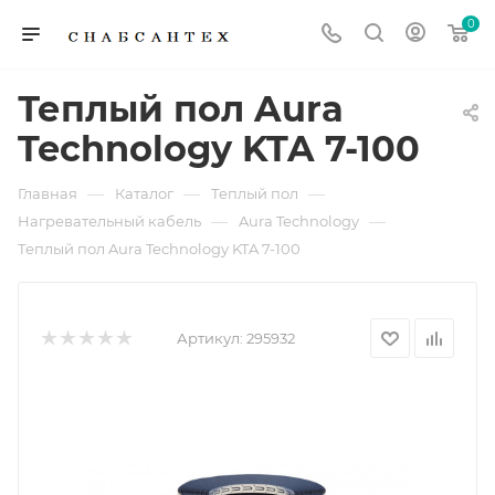
0
Теплый пол Aura
Technology KTA 7-100
—
—
—
Главная
Каталог
Теплый пол
—
—
Нагревательный кабель
Aura Technology
Теплый пол Aura Technology KTA 7-100
Артикул:
295932