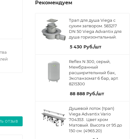
Рекомендуем
Трап для душа Viega с
сухим затвором. 583217
DN 50 Viega Advantix для
душа горизонтальный.
5 430
Руб.
/шт
тва
елей
Reflex N 300, серый,
Мембранный
расширительный бак,
Экспанзомат 6 бар, арт.
8215300
88 888
Руб.
/шт
Душевой лоток (трап)
Viega Advantix Vario
704353 . Цвет хром
ТЬ ОТЗЫВ
Матовый. Высота от 95 до
150 см. (4965.20)