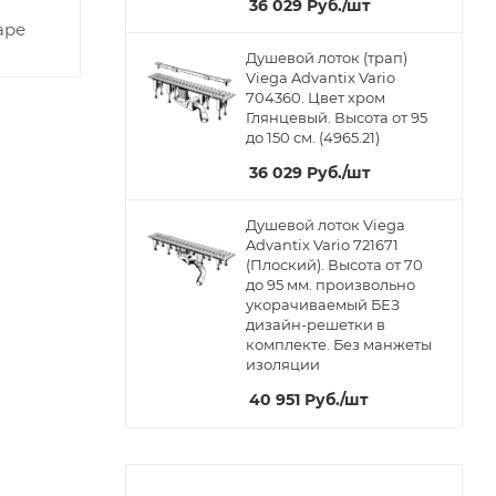
36 029
Руб.
/шт
аре
Душевой лоток (трап)
Viega Advantix Vario
704360. Цвет хром
Глянцевый. Высота от 95
до 150 см. (4965.21)
36 029
Руб.
/шт
Душевой лоток Viega
Advantix Vario 721671
(Плоский). Высота от 70
до 95 мм. произвольно
укорачиваемый БЕЗ
дизайн-решетки в
комплекте. Без манжеты
изоляции
40 951
Руб.
/шт