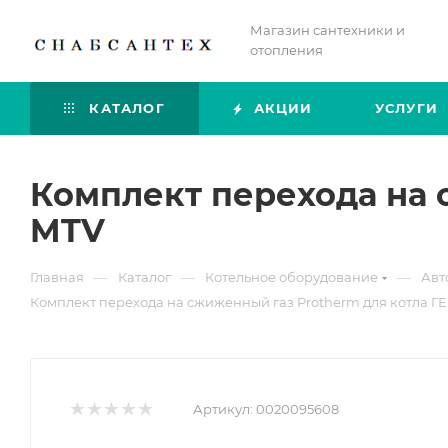
Магазин сантехники и
отопления
КАТАЛОГ
АКЦИИ
УСЛУГИ
Комплект перехода на 
MTV
—
—
—
Главная
Каталог
Котельное оборудование
Авт
Комплект перехода на сжиженный газ Protherm для котла Г
Артикул:
0020095608