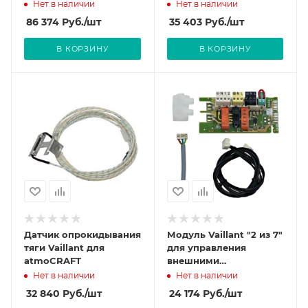
устройствами
Нет в наличии
Нет в наличии
86 374
Руб.
/шт
35 403
Руб.
/шт
В КОРЗИНУ
В КОРЗИНУ
Датчик опрокидывания
Модуль Vaillant "2 из 7"
тяги Vaillant для
для управления
atmoCRAFT
внешними
устройствами
Нет в наличии
Нет в наличии
32 840
Руб.
/шт
24 174
Руб.
/шт