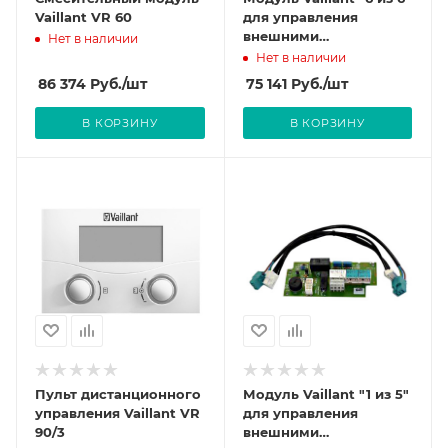
Vaillant VR 60
для управления
внешними
Нет в наличии
устройствами
Нет в наличии
86 374
Руб.
/шт
75 141
Руб.
/шт
В КОРЗИНУ
В КОРЗИНУ
Пульт дистанционного
Модуль Vaillant "1 из 5"
управления Vaillant VR
для управления
90/3
внешними