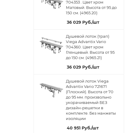
704353 . Цвет хром
Матовый. Высота от 95 до
150 см. (4965.20)
36 029
Руб.
/шт
Душевой лоток (трап)
Viega Advantix Vario
704360. Цвет хром
Глянцевый. Высота от 95
до 150 см. (4965.21)
36 029
Руб.
/шт
Душевой лоток Viega
Advantix Vario 721671
(Плоский). Высота от 70
до 95 мм. произвольно
укорачиваемый БЕЗ
дизайн-решетки в
комплекте. Без манжеты
изоляции
40 951
Руб.
/шт