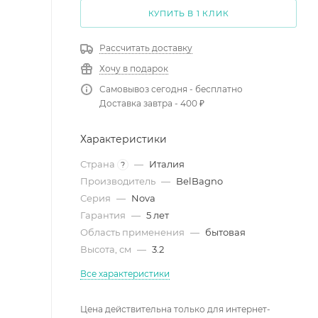
КУПИТЬ В 1 КЛИК
Рассчитать доставку
Хочу в подарок
Самовывоз сегодня - бесплатно
Доставка завтра - 400 ₽
Характеристики
Страна
—
Италия
?
Производитель
—
BelBagno
Серия
—
Nova
Гарантия
—
5 лет
Область применения
—
бытовая
Высота, см
—
3.2
Все характеристики
Цена действительна только для интернет-