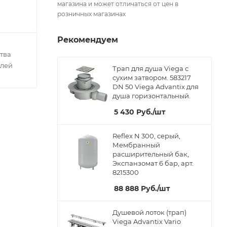
магазина и может отличаться от цен в
розничных магазинах
Рекомендуем
тва
елей
Трап для душа Viega с
сухим затвором. 583217
DN 50 Viega Advantix для
душа горизонтальный.
5 430
Руб.
/шт
Reflex N 300, серый,
Мембранный
расширительный бак,
Экспанзомат 6 бар, арт.
8215300
88 888
Руб.
/шт
Душевой лоток (трап)
Viega Advantix Vario