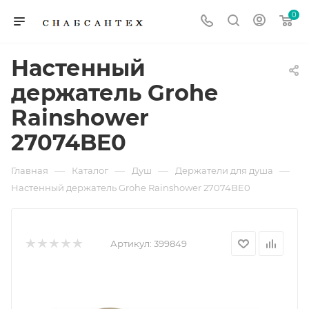
0
Настенный
держатель Grohe
Rainshower
27074BE0
—
—
—
—
Главная
Каталог
Душ
Держатели для душа
Настенный держатель Grohe Rainshower 27074BE0
Артикул:
399849