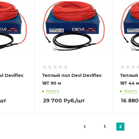
i Deviflex
Теплый пол Devi Deviflex
Теплый 
18T 90 м
18T 44 
Много
Много
шт
29 700
Руб.
/шт
16 880
1
2