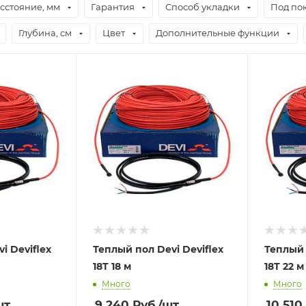
сстояние, мм
Гарантия
Способ укладки
Под по
Глубина, см
Цвет
Дополнительные функции
i Deviflex
Теплый пол Devi Deviflex
Теплый 
18T 18 м
18T 22 м
Много
Много
шт
9 240
Руб.
/шт
10 510