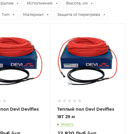
крытие
Исполнение
Высота, см
Тип
Материал
Защита от перегрева
пол Devi Deviflex
Теплый пол Devi Deviflex
18T 29 м
Много
Руб.
/шт
12 820
Руб.
/шт