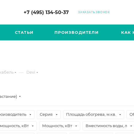
+7 (495) 134-50-37
ЗАКАЗАТЬ ЗВОНОК
СТАТЬИ
ПРОИЗВОДИТЕЛИ
КАК 
—
кабель
Devi
астание)
оизводитель
Серия
Площадь обогрева, м.кв.
О
мощность, кВт
Мощность, кВт
Вместимость воды, л