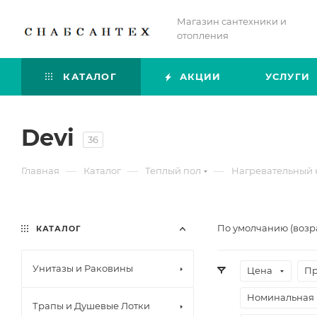
Магазин сантехники и
отопления
КАТАЛОГ
АКЦИИ
УСЛУГИ
Devi
36
—
—
—
Главная
Каталог
Теплый пол
Нагревательный 
По умолчанию (возр
КАТАЛОГ
Унитазы и Раковины
Цена
Пр
Номинальная 
Трапы и Душевые Лотки