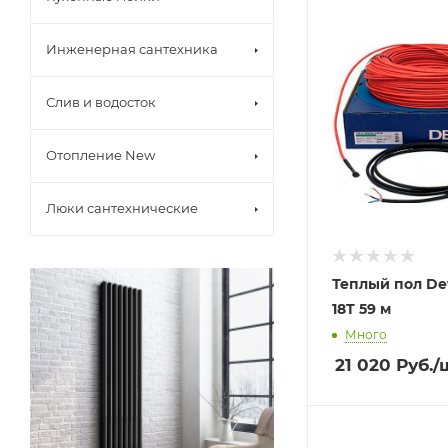
Инженерная сантехника
Слив и водосток
Отопление New
Люки сантехнические
Теплый пол Dev
18T 59 м
Много
21 020
Руб.
/