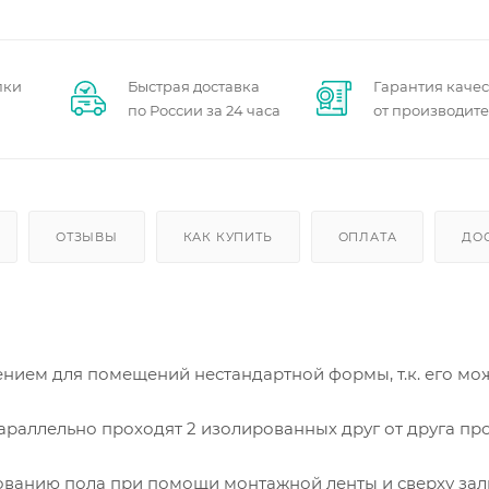
пки
Быстрая доставка
Гарантия качес
по России за 24 часа
от производит
ОТЗЫВЫ
КАК КУПИТЬ
ОПЛАТА
ДО
нием для помещений нестандартной формы, т.к. его мо
раллельно проходят 2 изолированных друг от друга пр
нованию пола при помощи монтажной ленты и сверху зал