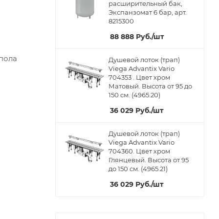
расширительный бак,
Экспанзомат 6 бар, арт.
8215300
88 888
Руб.
/шт
 пола
Душевой лоток (трап)
Viega Advantix Vario
704353 . Цвет хром
Матовый. Высота от 95 до
150 см. (4965.20)
36 029
Руб.
/шт
Душевой лоток (трап)
Viega Advantix Vario
704360. Цвет хром
Глянцевый. Высота от 95
до 150 см. (4965.21)
36 029
Руб.
/шт