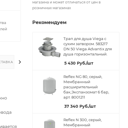
магазина и может отличаться от цен в
розничных магазинах
Рекомендуем
тва
елей
Трап для душа Viega с
сухим затвором. 583217
DN 50 Viega Advantix для
душа горизонтальный.
СТАВКА
5 430
Руб.
/шт
Reflex NG 80, серый,
Мембранный
расширительный
бак,Экспанзомат 6 бар,
арт. 8001211
жно
37 340
Руб.
/шт
овода
Reflex N 300, серый,
Мембранный
ивается