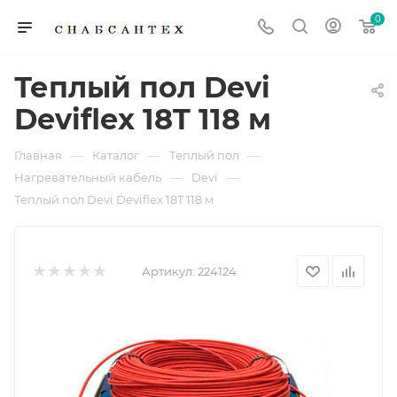
0
Теплый пол Devi
Deviflex 18T 118 м
—
—
—
Главная
Каталог
Теплый пол
—
—
Нагревательный кабель
Devi
Теплый пол Devi Deviflex 18T 118 м
Артикул:
224124