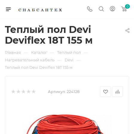
0
Теплый пол Devi
Deviflex 18T 155 м
—
—
—
Главная
Каталог
Теплый пол
—
—
Нагревательный кабель
Devi
Теплый пол Devi Deviflex 18T 155 м
Артикул:
224128