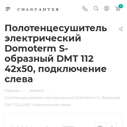
0
Полотенцесушитель
электрический
Domoterm S-
образный DMT 112
42x50, подключение
слева
—
—
Главная
Каталог
Полотенцесушитель электрический Domoterm S-образный
DMT 112 42x50, подключение слева