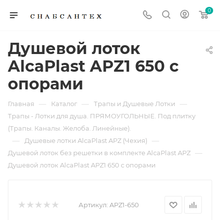
0
Душевой лоток
AlcaPlast APZ1 650 с
опорами
—
—
—
Главная
Каталог
Трапы и Душевые Лотки
Трапы - Лотки для душа. ПРЯМОУГОЛЬНЫЕ. Под плитку
(Трапы. Каналы. Желоба. Линейные).
—
—
Душевые лотки AlcaPlast APZ (Чехия)
—
Душевой лоток без решетки в комплекте AlcaPlast APZ
Душевой лоток AlcaPlast APZ1 650 с опорами
Артикул:
APZ1-650