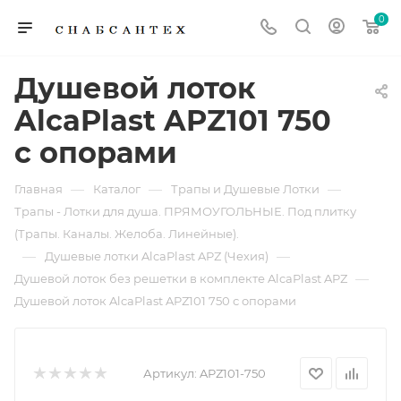
0
Душевой лоток
AlcaPlast APZ101 750
с опорами
—
—
—
Главная
Каталог
Трапы и Душевые Лотки
Трапы - Лотки для душа. ПРЯМОУГОЛЬНЫЕ. Под плитку
(Трапы. Каналы. Желоба. Линейные).
—
—
Душевые лотки AlcaPlast APZ (Чехия)
—
Душевой лоток без решетки в комплекте AlcaPlast APZ
Душевой лоток AlcaPlast APZ101 750 с опорами
Артикул:
APZ101-750