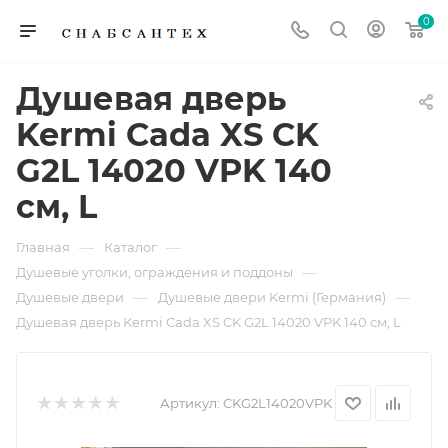
0
Душевая дверь
Kermi Cada XS CK
G2L 14020 VPK 140
см, L
—
—
Главная
Каталог
—
Душевые уголки, ограждения и поддоны
—
—
Душевые двери
Душевые двери Kermi (Германия)
Душевая дверь Kermi Cada XS CK G2L 14020 VPK 140 см, L
Артикул:
CKG2L14020VPK