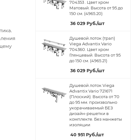
704353 . Цвет хром
Матовый. Высота от 95 до
150 см. (4965.20)
36 029
Руб.
/шт
тика.
аления
Душевой лоток (трап)
Viega Advantix Vario
ющему
704360. Цвет хром
Глянцевый. Высота от 95
до 150 см. (4965.21)
36 029
Руб.
/шт
Душевой лоток Viega
Advantix Vario 721671
(Плоский). Высота от 70
до 95 мм. произвольно
укорачиваемый БЕЗ
дизайн-решетки в
комплекте. Без манжеты
изоляции
40 951
Руб.
/шт