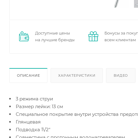
Доступные цены
Бонусы за поку
на лучшие бренды
всем клиентам
ОПИСАНИЕ
ХАРАКТЕРИСТИКИ
ВИДЕО
3 режима струи
Размер лейки: 13 см
Специальное покрытие внутри устройства предот
Глянцевая
Подводка 1\/2"
Совместима с проточным водонагревателем