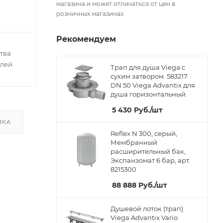
магазина и может отличаться от цен в
розничных магазинах
Рекомендуем
тва
елей
Трап для душа Viega с
сухим затвором. 583217
DN 50 Viega Advantix для
душа горизонтальный.
5 430
Руб.
/шт
ВКА
Reflex N 300, серый,
Мембранный
расширительный бак,
Экспанзомат 6 бар, арт.
8215300
88 888
Руб.
/шт
Душевой лоток (трап)
Viega Advantix Vario