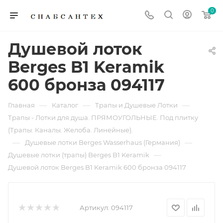
0
Душевой лоток
Berges B1 Keramik
600 бронза 094117
—
—
—
Главная
Каталог
Трапы и Душевые Лотки
Трапы - Лотки для душа. ПРЯМОУГОЛЬНЫЕ. Под плитку
(Трапы. Каналы. Желоба. Линейные).
—
—
Душевые лотки Berges Wasserhaus (Германия)
—
Душевые лотки (трапы) Berges B1 Keramik
Душевой лоток Berges B1 Keramik 600 бронза 094117
Артикул:
094117