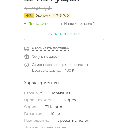
47 460
Руб.
-
10
%
Экономия
4 746
Руб.
Достаточно
Нашли дешевле?
КУПИТЬ В 1 КЛИК
Рассчитать доставку
Хочу в подарок
Самовывоз сегодня - бесплатно
Доставка завтра - 400 ₽
Характеристики
Страна
—
Германия
?
Производитель
—
Berges
Серия
—
B1 Keramik
Гарантия
—
10 лет
Размещение
—
вровень с полом
Диаметр слива, см
—
5