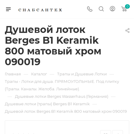
0
Душевой лоток
Berges B1 Keramik
800 матовый хром
090019
—
—
—
Главная
Каталог
Трапы и Душевые Лотки
Трапы - Лотки для душа. ПРЯМОУГОЛЬНЫЕ. Под плитку
(Трапы. Каналы. Желоба. Линейные).
—
—
Душевые лотки Berges Wasserhaus (Германия)
—
Душевые лотки (трапы) Berges B1 Keramik
Душевой лоток Berges B1 Keramik 800 матовый хром 090019