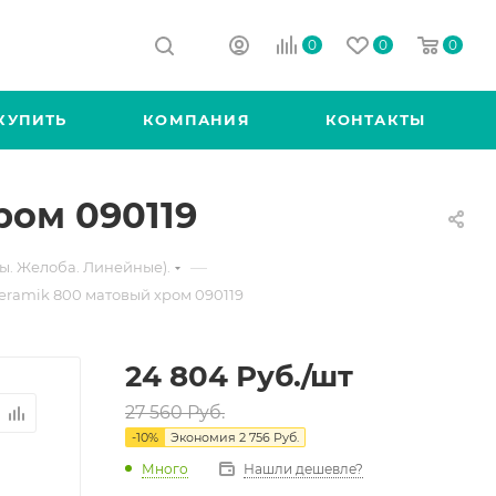
0
0
0
КУПИТЬ
КОМПАНИЯ
КОНТАКТЫ
ром 090119
—
ы. Желоба. Линейные).
eramik 800 матовый хром 090119
24 804
Руб.
/шт
27 560
Руб.
-
10
%
Экономия
2 756
Руб.
Много
Нашли дешевле?