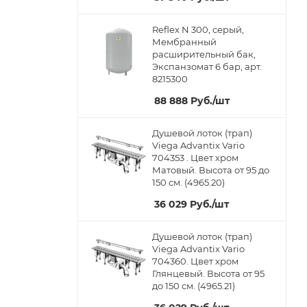
Reflex N 300, серый,
Мембранный
расширительный бак,
Экспанзомат 6 бар, арт.
8215300
88 888
Руб.
/шт
Душевой лоток (трап)
Viega Advantix Vario
704353 . Цвет хром
Матовый. Высота от 95 до
150 см. (4965.20)
36 029
Руб.
/шт
Душевой лоток (трап)
Viega Advantix Vario
704360. Цвет хром
Глянцевый. Высота от 95
до 150 см. (4965.21)