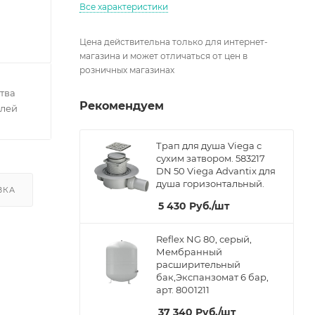
Все характеристики
Цена действительна только для интернет-
магазина и может отличаться от цен в
розничных магазинах
тва
Рекомендуем
елей
Трап для душа Viega с
сухим затвором. 583217
DN 50 Viega Advantix для
душа горизонтальный.
ВКА
5 430
Руб.
/шт
Reflex NG 80, серый,
Мембранный
расширительный
бак,Экспанзомат 6 бар,
арт. 8001211
37 340
Руб.
/шт