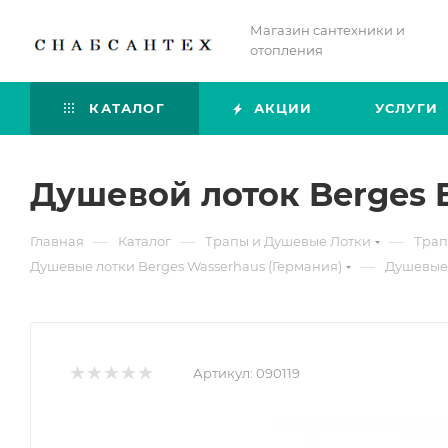
Магазин сантехники и
отопления
КАТАЛОГ
АКЦИИ
УСЛУГИ
Душевой лоток Berges B
—
—
—
Главная
Каталог
Трапы и Душевые Лотки
Трап
—
Душевые лотки Berges Wasserhaus (Германия)
Душевые 
Артикул:
090119