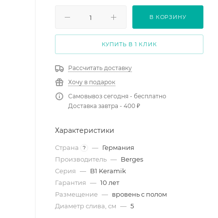
В КОРЗИНУ
КУПИТЬ В 1 КЛИК
Рассчитать доставку
Хочу в подарок
Самовывоз сегодня - бесплатно
Доставка завтра - 400 ₽
Характеристики
Страна
—
Германия
?
Производитель
—
Berges
Серия
—
B1 Keramik
Гарантия
—
10 лет
Размещение
—
вровень с полом
Диаметр слива, см
—
5