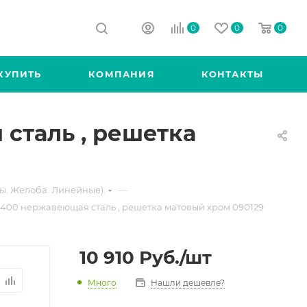
0
0
0
КУПИТЬ
КОМПАНИЯ
КОНТАКТЫ
 сталь , решетка
—
ы. Желоба. Линейные).
e 400 нержавеющая сталь , решетка матовый хром 090129
10 910
Руб.
/шт
Много
Нашли дешевле?