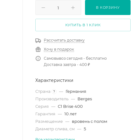
В КОРЗИНУ
КУПИТЬ В 1 КЛИК
Рассчитать доставку
Хочу в подарок
Самовывоз сегодня - бесплатно
Доставка завтра - 400 ₽
Характеристики
Страна
—
Германия
?
Производитель
—
Berges
Серия
—
C1 Brise 400
Гарантия
—
10 лет
Размещение
—
вровень с полом
Диаметр слива, см
—
5
Все характеристики