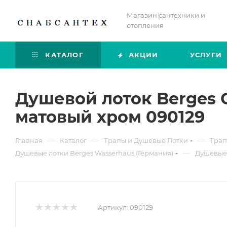
Магазин сантехники и
отопления
КАТАЛОГ
АКЦИИ
УСЛУГИ
Душевой лоток Berges C
матовый хром 090129
—
—
—
Главная
Каталог
Трапы и Душевые Лотки
Трап
—
Душевые лотки Berges Wasserhaus (Германия)
Душевые 
Артикул:
090129