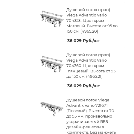
Душевой лоток (трап)
Viega Advantix Vario
704353 . Цвет хром
Матовый. Высота от 95 до
150 см. (4965.20)
36 029
Руб.
/шт
Душевой лоток (трап)
Viega Advantix Vario
704360. Цвет хром
Глянцевый. Высота от 95
до 150 см. (4965.21)
36 029
Руб.
/шт
Душевой лоток Viega
Advantix Vario 721671
(Плоский). Высота от 70
до 95 мм. произвольно
укорачиваемый БЕЗ
дизайн-решетки в
комплекте. Без манжеты