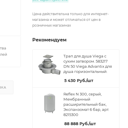
Цена действительна только для интернет-
магазина и может отличаться от цен в
розничных магазинах
Рекомендуем
тва
елей
Трап для душа Viega с
сухим затвором. 583217
DN 50 Viega Advantix для
душа горизонтальный.
5 430
Руб.
/шт
ВКА
Reflex N 300, серый,
Мембранный
расширительный бак,
Экспанзомат 6 бар, арт.
8215300
88 888
Руб.
/шт