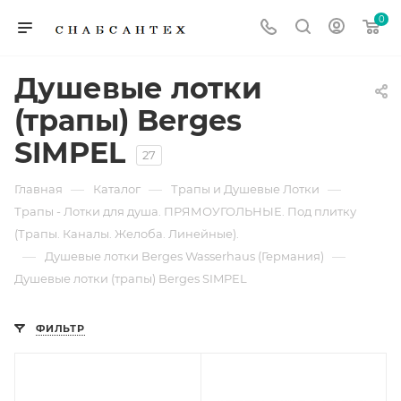
0
Душевые лотки
(трапы) Berges
SIMPEL
27
—
—
—
Главная
Каталог
Трапы и Душевые Лотки
Трапы - Лотки для душа. ПРЯМОУГОЛЬНЫЕ. Под плитку
(Трапы. Каналы. Желоба. Линейные).
—
—
Душевые лотки Berges Wasserhaus (Германия)
Душевые лотки (трапы) Berges SIMPEL
ФИЛЬТР