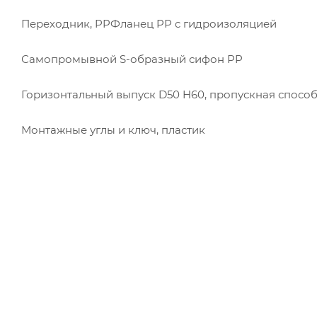
Переходник, PPФланец PP c гидроизоляцией
Самопромывной S-образный сифон PP
Горизонтальный выпуск D50 H60, пропускная способ
Монтажные углы и ключ, пластик