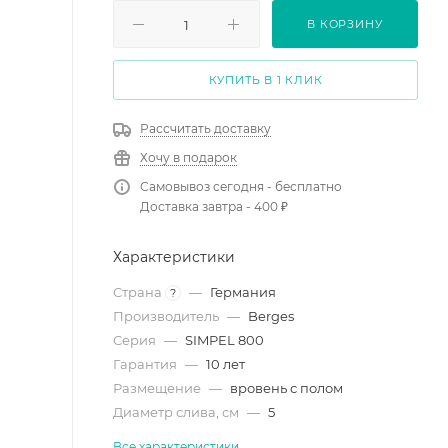
В КОРЗИНУ
КУПИТЬ В 1 КЛИК
Рассчитать доставку
Хочу в подарок
Самовывоз сегодня - бесплатно
Доставка завтра - 400 ₽
Характеристики
Страна
—
Германия
?
Производитель
—
Berges
Серия
—
SIMPEL 800
Гарантия
—
10 лет
Размещение
—
вровень с полом
Диаметр слива, см
—
5
Все характеристики