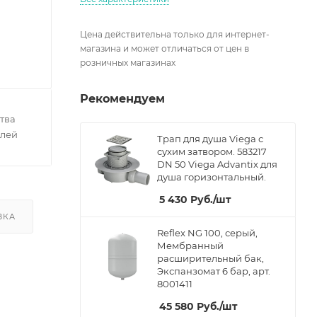
Цена действительна только для интернет-
магазина и может отличаться от цен в
розничных магазинах
Рекомендуем
тва
елей
Трап для душа Viega с
сухим затвором. 583217
DN 50 Viega Advantix для
душа горизонтальный.
5 430
Руб.
/шт
ВКА
Reflex NG 100, серый,
Мембранный
расширительный бак,
Экспанзомат 6 бар, арт.
8001411
45 580
Руб.
/шт