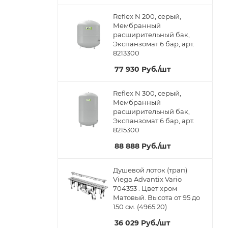
Reflex N 200, серый,
Мембранный
расширительный бак,
Экспанзомат 6 бар, арт.
8213300
77 930
Руб.
/шт
Reflex N 300, серый,
Мембранный
расширительный бак,
Экспанзомат 6 бар, арт.
8215300
88 888
Руб.
/шт
Душевой лоток (трап)
Viega Advantix Vario
704353 . Цвет хром
Матовый. Высота от 95 до
150 см. (4965.20)
36 029
Руб.
/шт