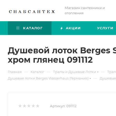
Магазин сантехники и
отопления
КАТАЛОГ
АКЦИИ
УСЛУГИ
Душевой лоток Berges 
хром глянец 091112
—
—
—
Главная
Каталог
Трапы и Душевые Лотки
Трап
—
Душевые лотки Berges Wasserhaus (Германия)
Душевые 
Артикул:
091112