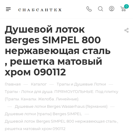
0
Душевой лоток
Berges SIMPEL 800
нержавеющая сталь
, решетка матовый
хром 090112
—
—
—
Главная
Каталог
Трапы и Душевые Лотки
Трапы - Лотки для душа. ПРЯМОУГОЛЬНЫЕ. Под плитку
(Трапы. Каналы. Желоба. Линейные).
—
—
Душевые лотки Berges Wasserhaus (Германия)
—
Душевые лотки (трапы) Berges SIMPEL
Душевой лоток Berges SIMPEL 800 нержавеющая сталь ,
решетка матовый хром 090112