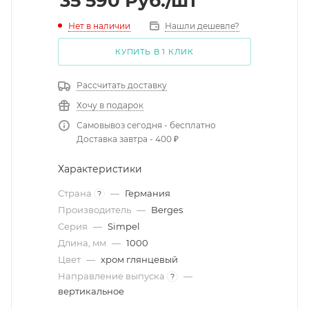
35 590
Руб.
/шт
Нет в наличии
Нашли дешевле?
КУПИТЬ В 1 КЛИК
Рассчитать доставку
Хочу в подарок
Самовывоз сегодня - бесплатно
Доставка завтра - 400 ₽
Характеристики
Страна
—
Германия
?
Производитель
—
Berges
Серия
—
Simpel
Длина, мм
—
1000
Цвет
—
хром глянцевый
Направление выпуска
—
?
вертикальное