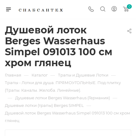
0
Душевой лоток
Berges Wasserhaus
Simpel 091013 100 см
хром глянец
—
—
—
Главная
Каталог
Трапы и Душевые Лотки
Трапы - Лотки для душа. ПРЯМОУГОЛЬНЫЕ. Под плитку
(Трапы. Каналы. Желоба. Линейные).
—
—
Душевые лотки Berges Wasserhaus (Германия)
—
Душевые лотки (трапы) Berges SIMPEL
Душевой лоток Berges Wasserhaus Simpel 091013 100 см хром
глянец