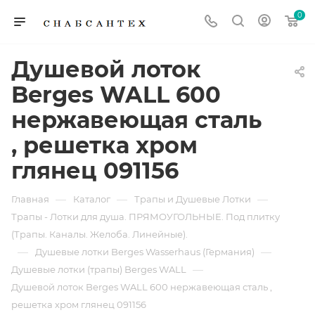
0
Душевой лоток
Berges WALL 600
нержавеющая сталь
, решетка хром
глянец 091156
—
—
—
Главная
Каталог
Трапы и Душевые Лотки
Трапы - Лотки для душа. ПРЯМОУГОЛЬНЫЕ. Под плитку
(Трапы. Каналы. Желоба. Линейные).
—
—
Душевые лотки Berges Wasserhaus (Германия)
—
Душевые лотки (трапы) Berges WALL
Душевой лоток Berges WALL 600 нержавеющая сталь ,
решетка хром глянец 091156