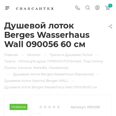
0
Душевой лоток
Berges Wasserhaus
Wall 090056 60 см
—
—
—
Главная
Каталог
Трапы и Душевые Лотки
Трапы - Лотки для душа. ПРЯМОУГОЛЬНЫЕ. Под плитку
(Трапы. Каналы. Желоба. Линейные).
—
—
Душевые лотки Berges Wasserhaus (Германия)
—
Душевые лотки (трапы) Berges WALL
Душевой лоток Berges Wasserhaus Wall 090056 60 см
Новинка
Артикул:
090056