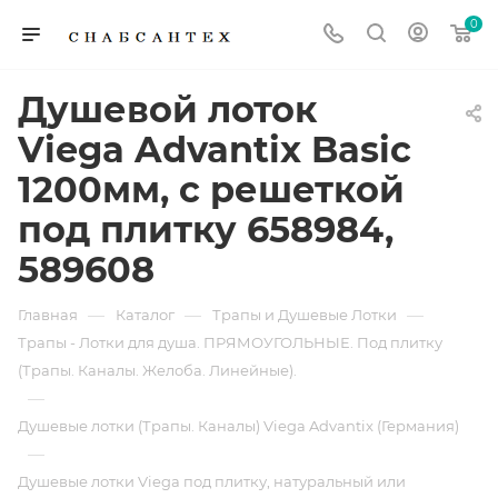
0
Душевой лоток
Viega Advantix Basic
1200мм, с решеткой
под плитку 658984,
589608
—
—
—
Главная
Каталог
Трапы и Душевые Лотки
Трапы - Лотки для душа. ПРЯМОУГОЛЬНЫЕ. Под плитку
(Трапы. Каналы. Желоба. Линейные).
—
Душевые лотки (Трапы. Каналы) Viega Advantix (Германия)
—
Душевые лотки Viega под плитку, натуральный или