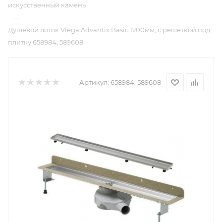
искусственный камень
—
Душевой лоток Viega Advantix Basic 1200мм, с решеткой под
плитку 658984, 589608
Артикул:
658984, 589608