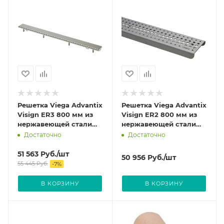
Решетка Viega Advantix
Решетка Viega Advantix
Visign ER3 800 мм из
Visign ER2 800 мм из
нержавеющей стали
нержавеющей стали
цвет Матовый 589479
цвет Матовый 571481
Достаточно
Достаточно
51 563
Руб.
/шт
50 956
Руб.
/шт
55 445
Руб.
-
7
%
В КОРЗИНУ
В КОРЗИНУ