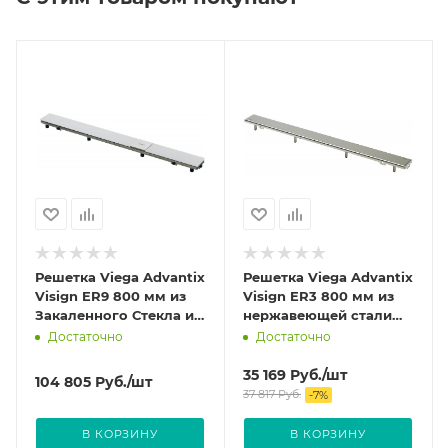
Решетка Viega Advantix
Решетка Viega Advantix
Visign ER9 800 мм из
Visign ER3 800 мм из
Закаленного Стекла и
нержавеющей стали
нержавеющей стали
цвет Глянцевый 589523
Достаточно
Достаточно
цвет светло-серый
616939
35 169
Руб.
/шт
104 805
Руб.
/шт
37 817
Руб.
-
7
%
В КОРЗИНУ
В КОРЗИНУ