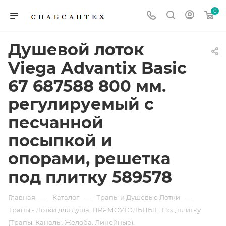
0
Душевой лоток
Viega Advantix Basic
67 687588 800 мм.
регулируемый с
песчанной
посыпкой и
опорами, решетка
под плитку 589578
—
—
—
Главная
Каталог
Трапы и Душевые Лотки
Трапы - Лотки для душа. ПРЯМОУГОЛЬНЫЕ. Под плитку
(Трапы. Каналы. Желоба. Линейные).