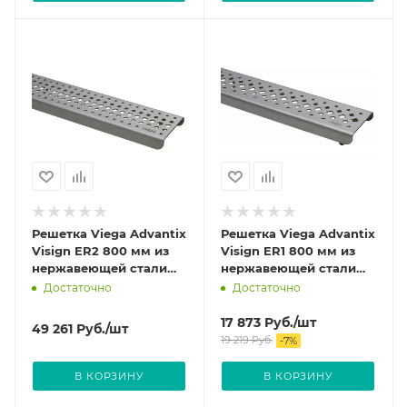
Решетка Viega Advantix
Решетка Viega Advantix
Visign ER2 800 мм из
Visign ER1 800 мм из
нержавеющей стали
нержавеющей стали
цвет Глянцевый 571580
цвет Глянцевый 571535
Достаточно
Достаточно
17 873
Руб.
/шт
49 261
Руб.
/шт
19 219
Руб.
-
7
%
В КОРЗИНУ
В КОРЗИНУ