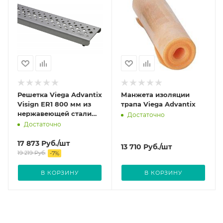
Решетка Viega Advantix
Манжета изоляции
Visign ER1 800 мм из
трапа Viega Advantix
нержавеющей стали
Достаточно
цвет Матовый 570439
Достаточно
17 873
Руб.
/шт
13 710
Руб.
/шт
19 219
Руб.
-
7
%
В КОРЗИНУ
В КОРЗИНУ