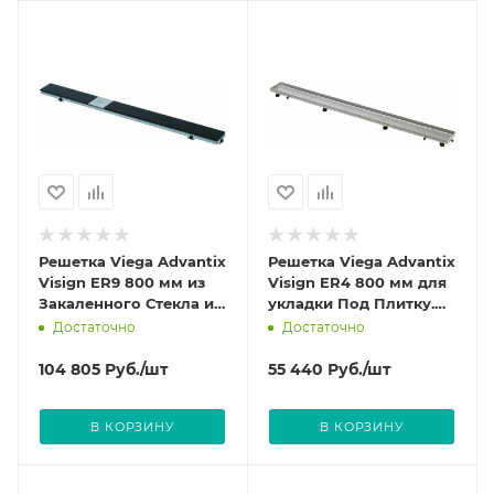
Решетка Viega Advantix
Решетка Viega Advantix
Visign ER9 800 мм из
Visign ER4 800 мм для
Закаленного Стекла и
укладки Под Плитку.
нержавеющей стали
Из нержавеющей стали
Достаточно
Достаточно
цвет Черный 617080
цвет Матовый 589578
104 805
Руб.
/шт
55 440
Руб.
/шт
В КОРЗИНУ
В КОРЗИНУ