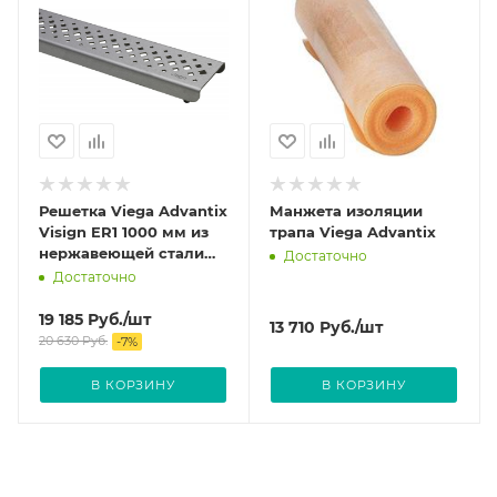
Решетка Viega Advantix
Манжета изоляции
Visign ER1 1000 мм из
трапа Viega Advantix
нержавеющей стали
Достаточно
цвет Матовый 571450
Достаточно
19 185
Руб.
/шт
13 710
Руб.
/шт
20 630
Руб.
-
7
%
В КОРЗИНУ
В КОРЗИНУ