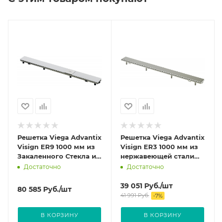
Решетка Viega Advantix
Решетка Viega Advantix
Visign ER9 1000 мм из
Visign ER3 1000 мм из
Закаленного Стекла и
нержавеющей стали
нержавеющей стали
цвет Глянцевый 589547
Достаточно
Достаточно
цвет светло-серый
617059
39 051
Руб.
/шт
80 585
Руб.
/шт
41 991
Руб.
-
7
%
В КОРЗИНУ
В КОРЗИНУ