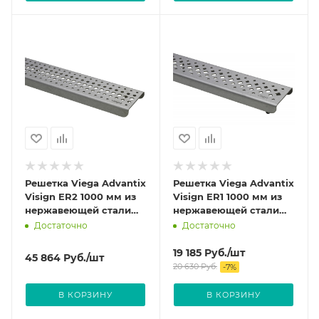
Решетка Viega Advantix
Решетка Viega Advantix
Visign ER2 1000 мм из
Visign ER1 1000 мм из
нержавеющей стали
нержавеющей стали
цвет Глянцевый 571603
цвет Глянцевый 571559
Достаточно
Достаточно
19 185
Руб.
/шт
45 864
Руб.
/шт
20 630
Руб.
-
7
%
В КОРЗИНУ
В КОРЗИНУ