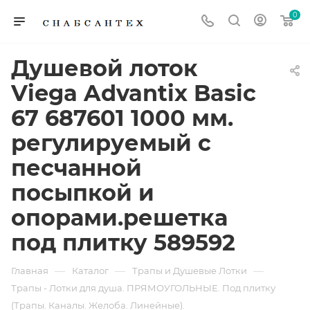
0
Душевой лоток
Viega Advantix Basic
67 687601 1000 мм.
регулируемый с
песчанной
посыпкой и
опорами.решетка
под плитку 589592
—
—
—
Главная
Каталог
Трапы и Душевые Лотки
Трапы - Лотки для душа. ПРЯМОУГОЛЬНЫЕ. Под плитку
(Трапы. Каналы. Желоба. Линейные).