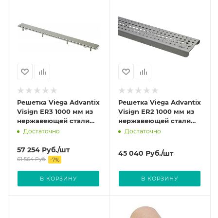
Решетка Viega Advantix
Решетка Viega Advantix
Visign ER3 1000 мм из
Visign ER2 1000 мм из
нержавеющей стали
нержавеющей стали
цвет Матовый 589493
цвет Матовый 571504
Достаточно
Достаточно
57 254
Руб.
/шт
45 040
Руб.
/шт
61 564
Руб.
-
7
%
В КОРЗИНУ
В КОРЗИНУ