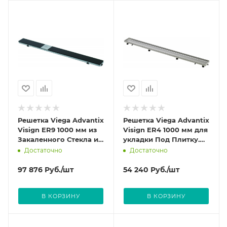
Решетка Viega Advantix
Решетка Viega Advantix
Visign ER9 1000 мм из
Visign ER4 1000 мм для
Закаленного Стекла и
укладки Под Плитку.
нержавеющей стали
Из нержавеющей стали
Достаточно
Достаточно
цвет Черный 617103
цвет Матовый 589592
97 876
Руб.
/шт
54 240
Руб.
/шт
В КОРЗИНУ
В КОРЗИНУ