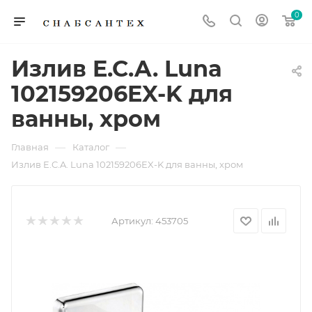
0
Излив E.C.A. Luna
102159206EX-K для
ванны, хром
—
—
Главная
Каталог
Излив E.C.A. Luna 102159206EX-K для ванны, хром
Артикул:
453705