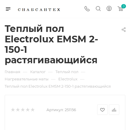
0
Теплый пол
Electrolux EMSM 2-
150-1
растягивающийся
—
—
—
Главная
Каталог
Теплый пол
—
—
Нагревательные маты
Electrolux
Теплый пол Electrolux EMSM 2-150-1 растягивающийся
Артикул:
251156