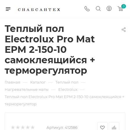
0
Теплый пол
Electrolux Pro Mat
EPM 2-150-10
самоклеящийся +
терморегулятор
—
—
—
Главная
Каталог
Теплый пол
—
—
Нагревательные маты
Electrolux
Теплый пол Electrolux Pro Mat EPM 2-150-10 самоклеящийся +
терморегулятор
Артикул:
412586