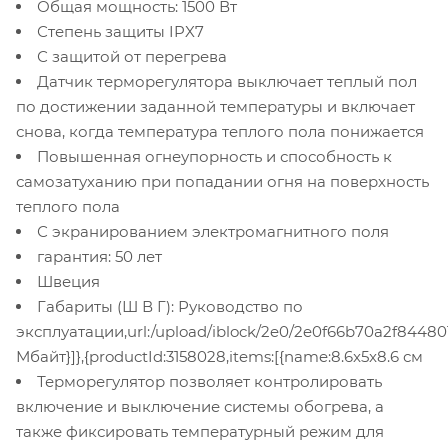
Общая мощность: 1500 Вт
Степень защиты IPX7
С защитой от перегрева
Датчик терморегулятора выключает теплый пол
по достижении заданной температуры и включает
снова, когда температура теплого пола понижается
Повышенная огнеупорность и способность к
самозатуханию при попадании огня на поверхность
теплого пола
С экранированием электромагнитного поля
гарантия: 50 лет
Швеция
Габариты (Ш В Г): Руководство по
эксплуатации,url:/upload/iblock/2e0/2e0f66b70a2f8448013
Мбайт}]},{productId:3158028,items:[{name:8.6x5x8.6 см
Терморегулятор позволяет контролировать
включение и выключение системы обогрева, а
также фиксировать температурный режим для