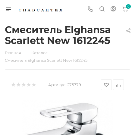
0
Смеситель Elghansa
Scarlett New 1612245
—
—
Главная
Каталог
Смеситель Elghansa Scarlett New 1612245
Артикул:
275779