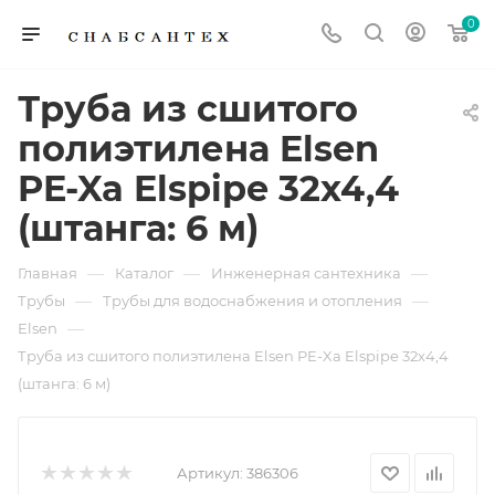
0
Труба из сшитого
полиэтилена Elsen
PE-Xa Elspipe 32x4,4
(штанга: 6 м)
—
—
—
Главная
Каталог
Инженерная сантехника
—
—
Трубы
Трубы для водоснабжения и отопления
—
Elsen
Труба из сшитого полиэтилена Elsen PE-Xa Elspipe 32x4,4
(штанга: 6 м)
Артикул:
386306