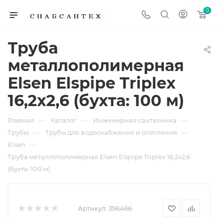
0
Труба
металлополимерная
Elsen Elspipe Triplex
16,2x2,6 (бухта: 100 м)
—
—
—
Главная
Каталог
Инженерная сантехника
—
—
Трубы
Трубы для водоснабжения и отопления
—
Elsen
Труба металлополимерная Elsen Elspipe Triplex 16,2x2,6
(бухта: 100 м)
Артикул:
396466