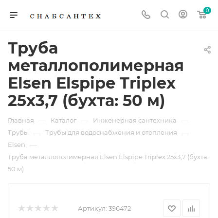
0
Труба
металлополимерная
Elsen Elspipe Triplex
25x3,7 (бухта: 50 м)
—
—
—
Главная
Каталог
Инженерная сантехника
—
—
Трубы
Трубы для водоснабжения и отопления
—
Elsen
Труба металлополимерная Elsen Elspipe Triplex 25x3,7 (бухта:
50 м)
Артикул:
396472