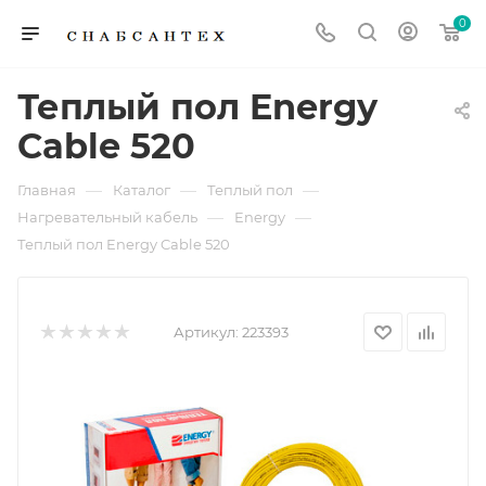
0
Теплый пол Energy
Cable 520
—
—
—
Главная
Каталог
Теплый пол
—
—
Нагревательный кабель
Energy
Теплый пол Energy Cable 520
Артикул:
223393